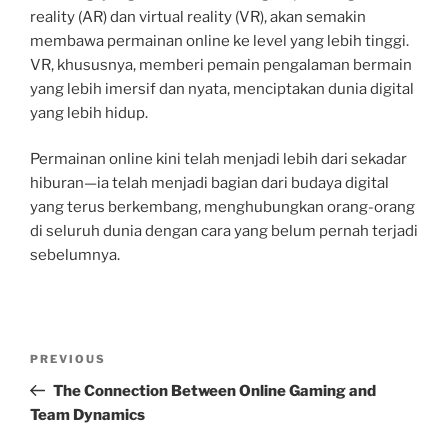
reality (AR) dan virtual reality (VR), akan semakin
membawa permainan online ke level yang lebih tinggi.
VR, khususnya, memberi pemain pengalaman bermain
yang lebih imersif dan nyata, menciptakan dunia digital
yang lebih hidup.
Permainan online kini telah menjadi lebih dari sekadar
hiburan—ia telah menjadi bagian dari budaya digital
yang terus berkembang, menghubungkan orang-orang
di seluruh dunia dengan cara yang belum pernah terjadi
sebelumnya.
Post
Previous
PREVIOUS
navigation
Post
The Connection Between Online Gaming and
Team Dynamics