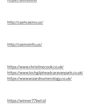
https://slot106.id
http://cashcasino.us/
http://casinoinfo.us/
https://www.christinecook.co.uk/
https://www.lochgilpheadcaravanpark.co.uk/
https://www.wizardnumerology.co.uk/
https://winner77bet.id