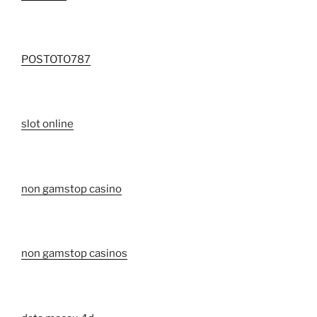
POSTOTO787
slot online
non gamstop casino
non gamstop casinos