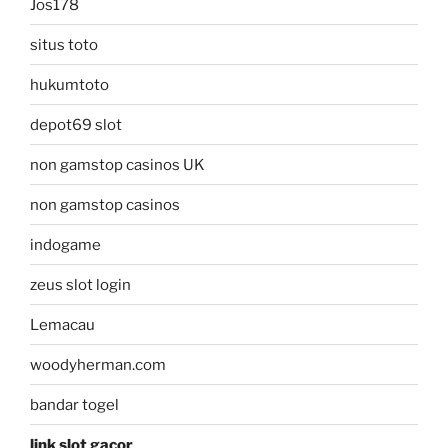
Jos178
situs toto
hukumtoto
depot69 slot
non gamstop casinos UK
non gamstop casinos
indogame
zeus slot login
Lemacau
woodyherman.com
bandar togel
link slot gacor