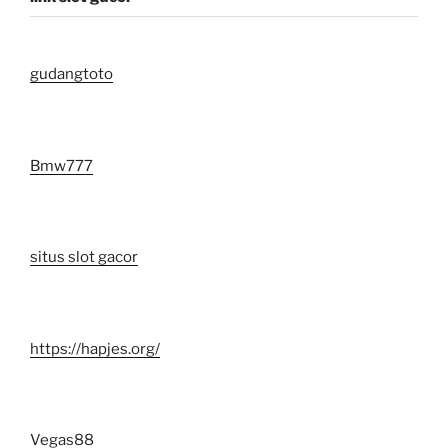
gudangtoto
Bmw777
situs slot gacor
https://hapjes.org/
Vegas88