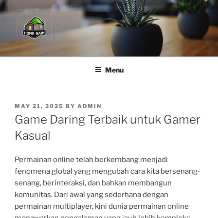
Skip
to
content
Menu
POSTED
MAY 21, 2025
BY
ADMIN
ON
Game Daring Terbaik untuk Gamer
Kasual
Permainan online telah berkembang menjadi
fenomena global yang mengubah cara kita bersenang-
senang, berinteraksi, dan bahkan membangun
komunitas. Dari awal yang sederhana dengan
permainan multiplayer, kini dunia permainan online