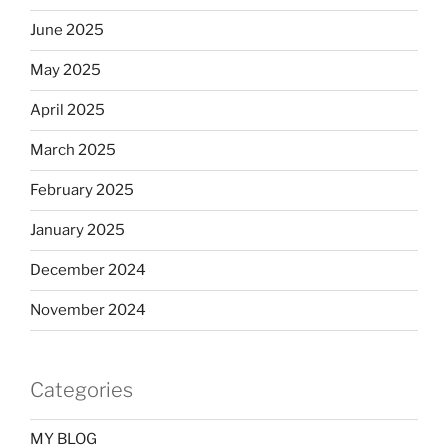
June 2025
May 2025
April 2025
March 2025
February 2025
January 2025
December 2024
November 2024
Categories
MY BLOG