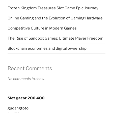
Frozen Kingdom Treasures Slot Game Epic Journey
Online Gaming and the Evolution of Gaming Hardware
Competitive Culture in Modern Games
The Rise of Sandbox Games: Ultimate Player Freedom
Blockchain economies and digital ownership
Recent Comments
No comments to show.
Slot gacor 200 400
gudangtoto