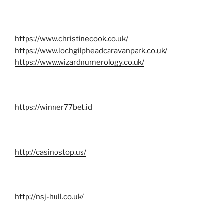
https://www.christinecook.co.uk/
https://www.lochgilpheadcaravanpark.co.uk/
https://www.wizardnumerology.co.uk/
https://winner77bet.id
http://casinostop.us/
http://nsj-hull.co.uk/