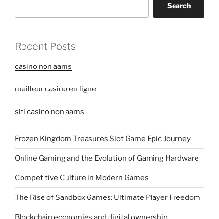
Search
Recent Posts
casino non aams
meilleur casino en ligne
siti casino non aams
Frozen Kingdom Treasures Slot Game Epic Journey
Online Gaming and the Evolution of Gaming Hardware
Competitive Culture in Modern Games
The Rise of Sandbox Games: Ultimate Player Freedom
Blockchain economies and digital ownership