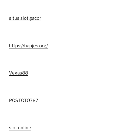
situs slot gacor
https://hapjes.org/
Vegas88
POSTOTO787
slot online