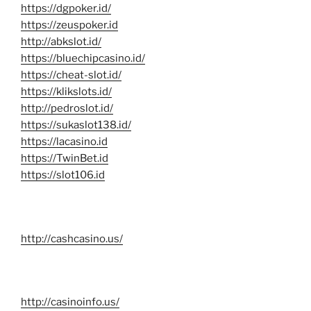
https://dgpoker.id/
https://zeuspoker.id
http://abkslot.id/
https://bluechipcasino.id/
https://cheat-slot.id/
https://klikslots.id/
http://pedroslot.id/
https://sukaslot138.id/
https://lacasino.id
https://TwinBet.id
https://slot106.id
http://cashcasino.us/
http://casinoinfo.us/