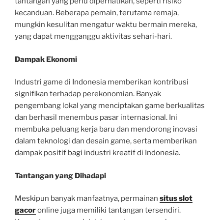
tantangan yang perlu diperhatikan, seperti risiko
kecanduan. Beberapa pemain, terutama remaja,
mungkin kesulitan mengatur waktu bermain mereka,
yang dapat mengganggu aktivitas sehari-hari.
Dampak Ekonomi
Industri game di Indonesia memberikan kontribusi
signifikan terhadap perekonomian. Banyak
pengembang lokal yang menciptakan game berkualitas
dan berhasil menembus pasar internasional. Ini
membuka peluang kerja baru dan mendorong inovasi
dalam teknologi dan desain game, serta memberikan
dampak positif bagi industri kreatif di Indonesia.
Tantangan yang Dihadapi
Meskipun banyak manfaatnya, permainan
situs slot
gacor
online juga memiliki tantangan tersendiri.