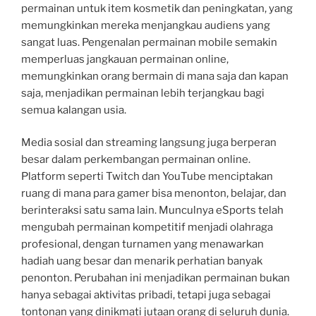
permainan untuk item kosmetik dan peningkatan, yang
memungkinkan mereka menjangkau audiens yang
sangat luas. Pengenalan permainan mobile semakin
memperluas jangkauan permainan online,
memungkinkan orang bermain di mana saja dan kapan
saja, menjadikan permainan lebih terjangkau bagi
semua kalangan usia.
Media sosial dan streaming langsung juga berperan
besar dalam perkembangan permainan online.
Platform seperti Twitch dan YouTube menciptakan
ruang di mana para gamer bisa menonton, belajar, dan
berinteraksi satu sama lain. Munculnya eSports telah
mengubah permainan kompetitif menjadi olahraga
profesional, dengan turnamen yang menawarkan
hadiah uang besar dan menarik perhatian banyak
penonton. Perubahan ini menjadikan permainan bukan
hanya sebagai aktivitas pribadi, tetapi juga sebagai
tontonan yang dinikmati jutaan orang di seluruh dunia.