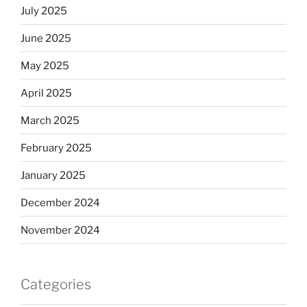
July 2025
June 2025
May 2025
April 2025
March 2025
February 2025
January 2025
December 2024
November 2024
Categories