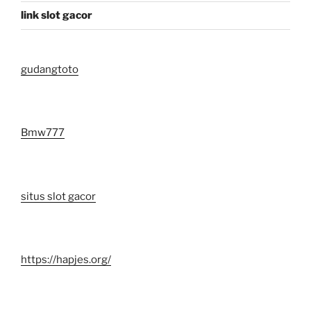
link slot gacor
gudangtoto
Bmw777
situs slot gacor
https://hapjes.org/