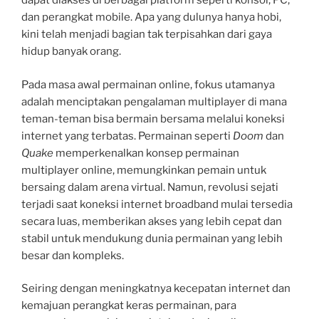
dapat diakses di berbagai platform seperti konsol, PC,
dan perangkat mobile. Apa yang dulunya hanya hobi,
kini telah menjadi bagian tak terpisahkan dari gaya
hidup banyak orang.
Pada masa awal permainan online, fokus utamanya
adalah menciptakan pengalaman multiplayer di mana
teman-teman bisa bermain bersama melalui koneksi
internet yang terbatas. Permainan seperti
Doom
dan
Quake
memperkenalkan konsep permainan
multiplayer online, memungkinkan pemain untuk
bersaing dalam arena virtual. Namun, revolusi sejati
terjadi saat koneksi internet broadband mulai tersedia
secara luas, memberikan akses yang lebih cepat dan
stabil untuk mendukung dunia permainan yang lebih
besar dan kompleks.
Seiring dengan meningkatnya kecepatan internet dan
kemajuan perangkat keras permainan, para