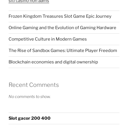
siti casino non aams
Frozen Kingdom Treasures Slot Game Epic Journey
Online Gaming and the Evolution of Gaming Hardware
Competitive Culture in Modern Games
The Rise of Sandbox Games: Ultimate Player Freedom
Blockchain economies and digital ownership
Recent Comments
No comments to show.
Slot gacor 200 400