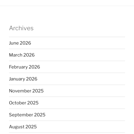
Archives
June 2026
March 2026
February 2026
January 2026
November 2025
October 2025
September 2025
August 2025